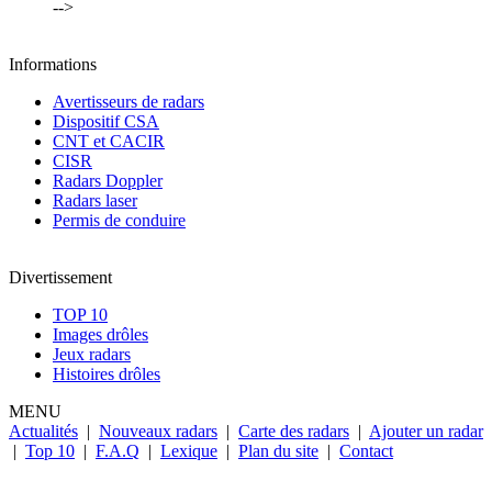
-->
Informations
Avertisseurs de radars
Dispositif CSA
CNT et CACIR
CISR
Radars Doppler
Radars laser
Permis de conduire
Divertissement
TOP 10
Images drôles
Jeux radars
Histoires drôles
MENU
Actualités
|
Nouveaux radars
|
Carte des radars
|
Ajouter un radar
|
Top 10
|
F.A.Q
|
Lexique
|
Plan du site
|
Contact