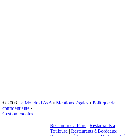
© 2003
Le Monde d'AzA
•
Mentions légales
•
Politique de
confidentialité
•
Gestion cookies
Restaurants à Paris
|
Restaurants à
Toulouse
|
Restaurants à Bordeaux
|