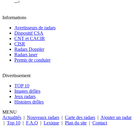
-->
Informations
Avertisseurs de radars
Dispositif CSA
CNT et CACIR
CISR
Radars Doppler
Radars laser
Permis de conduire
Divertissement
TOP 10
Images drôles
Jeux radars
Histoires drôles
MENU
Actualités
|
Nouveaux radars
|
Carte des radars
|
Ajouter un radar
|
Top 10
|
F.A.Q
|
Lexique
|
Plan du site
|
Contact