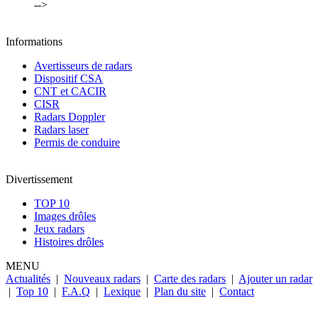
-->
Informations
Avertisseurs de radars
Dispositif CSA
CNT et CACIR
CISR
Radars Doppler
Radars laser
Permis de conduire
Divertissement
TOP 10
Images drôles
Jeux radars
Histoires drôles
MENU
Actualités
|
Nouveaux radars
|
Carte des radars
|
Ajouter un radar
|
Top 10
|
F.A.Q
|
Lexique
|
Plan du site
|
Contact