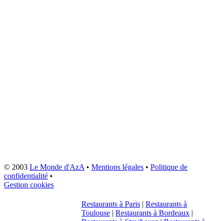
© 2003
Le Monde d'AzA
•
Mentions légales
•
Politique de
confidentialité
•
Gestion cookies
Restaurants à Paris
|
Restaurants à
Toulouse
|
Restaurants à Bordeaux
|