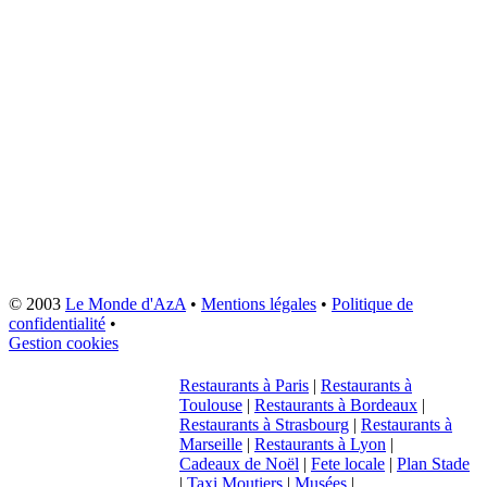
© 2003
Le Monde d'AzA
•
Mentions légales
•
Politique de
confidentialité
•
Gestion cookies
Restaurants à Paris
|
Restaurants à
Toulouse
|
Restaurants à Bordeaux
|
Restaurants à Strasbourg
|
Restaurants à
Marseille
|
Restaurants à Lyon
|
Cadeaux de Noël
|
Fete locale
|
Plan Stade
|
Taxi Moutiers
|
Musées
|