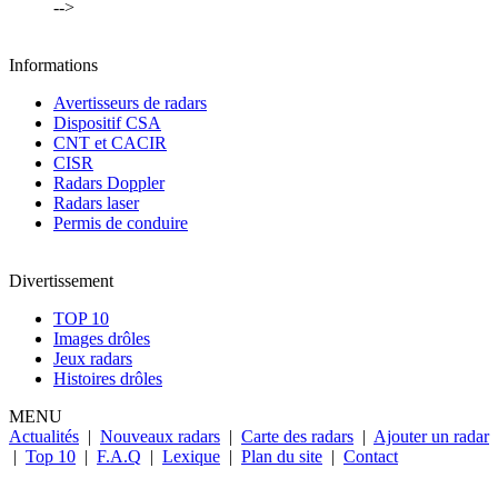
-->
Informations
Avertisseurs de radars
Dispositif CSA
CNT et CACIR
CISR
Radars Doppler
Radars laser
Permis de conduire
Divertissement
TOP 10
Images drôles
Jeux radars
Histoires drôles
MENU
Actualités
|
Nouveaux radars
|
Carte des radars
|
Ajouter un radar
|
Top 10
|
F.A.Q
|
Lexique
|
Plan du site
|
Contact