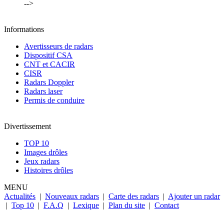
-->
Informations
Avertisseurs de radars
Dispositif CSA
CNT et CACIR
CISR
Radars Doppler
Radars laser
Permis de conduire
Divertissement
TOP 10
Images drôles
Jeux radars
Histoires drôles
MENU
Actualités
|
Nouveaux radars
|
Carte des radars
|
Ajouter un radar
|
Top 10
|
F.A.Q
|
Lexique
|
Plan du site
|
Contact