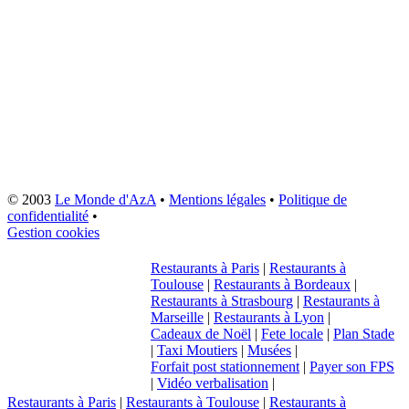
© 2003
Le Monde d'AzA
•
Mentions légales
•
Politique de
confidentialité
•
Gestion cookies
Restaurants à Paris
|
Restaurants à
Toulouse
|
Restaurants à Bordeaux
|
Restaurants à Strasbourg
|
Restaurants à
Marseille
|
Restaurants à Lyon
|
Cadeaux de Noël
|
Fete locale
|
Plan Stade
|
Taxi Moutiers
|
Musées
|
Forfait post stationnement
|
Payer son FPS
|
Vidéo verbalisation
|
Restaurants à Paris
|
Restaurants à Toulouse
|
Restaurants à