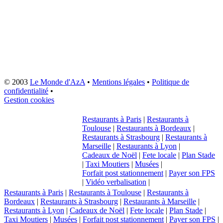
© 2003
Le Monde d'AzA
•
Mentions légales
•
Politique de
confidentialité
•
Gestion cookies
Restaurants à Paris
|
Restaurants à
Toulouse
|
Restaurants à Bordeaux
|
Restaurants à Strasbourg
|
Restaurants à
Marseille
|
Restaurants à Lyon
|
Cadeaux de Noël
|
Fete locale
|
Plan Stade
|
Taxi Moutiers
|
Musées
|
Forfait post stationnement
|
Payer son FPS
|
Vidéo verbalisation
|
Restaurants à Paris
|
Restaurants à Toulouse
|
Restaurants à
Bordeaux
|
Restaurants à Strasbourg
|
Restaurants à Marseille
|
Restaurants à Lyon
|
Cadeaux de Noël
|
Fete locale
|
Plan Stade
|
Taxi Moutiers
|
Musées
|
Forfait post stationnement
|
Payer son FPS
|