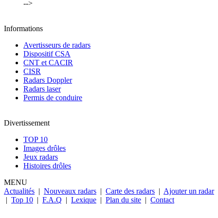
-->
Informations
Avertisseurs de radars
Dispositif CSA
CNT et CACIR
CISR
Radars Doppler
Radars laser
Permis de conduire
Divertissement
TOP 10
Images drôles
Jeux radars
Histoires drôles
MENU
Actualités
|
Nouveaux radars
|
Carte des radars
|
Ajouter un radar
|
Top 10
|
F.A.Q
|
Lexique
|
Plan du site
|
Contact