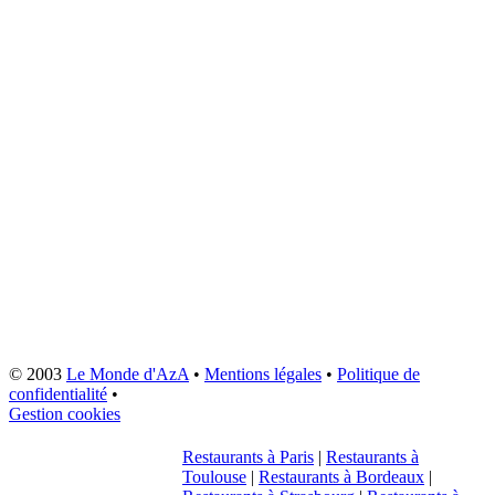
© 2003
Le Monde d'AzA
•
Mentions légales
•
Politique de
confidentialité
•
Gestion cookies
Restaurants à Paris
|
Restaurants à
Toulouse
|
Restaurants à Bordeaux
|