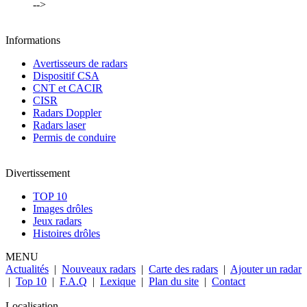
-->
Informations
Avertisseurs de radars
Dispositif CSA
CNT et CACIR
CISR
Radars Doppler
Radars laser
Permis de conduire
Divertissement
TOP 10
Images drôles
Jeux radars
Histoires drôles
MENU
Actualités
|
Nouveaux radars
|
Carte des radars
|
Ajouter un radar
|
Top 10
|
F.A.Q
|
Lexique
|
Plan du site
|
Contact
Localisation