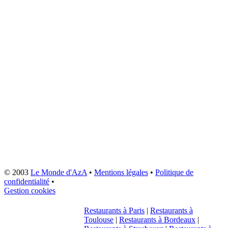
© 2003
Le Monde d'AzA
•
Mentions légales
•
Politique de
confidentialité
•
Gestion cookies
Restaurants à Paris
|
Restaurants à
Toulouse
|
Restaurants à Bordeaux
|