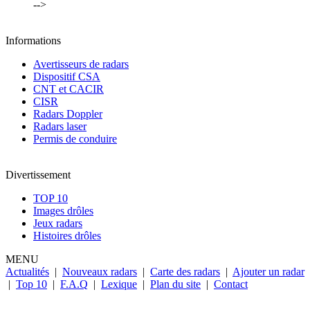
-->
Informations
Avertisseurs de radars
Dispositif CSA
CNT et CACIR
CISR
Radars Doppler
Radars laser
Permis de conduire
Divertissement
TOP 10
Images drôles
Jeux radars
Histoires drôles
MENU
Actualités
|
Nouveaux radars
|
Carte des radars
|
Ajouter un radar
|
Top 10
|
F.A.Q
|
Lexique
|
Plan du site
|
Contact