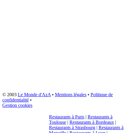
© 2003
Le Monde d'AzA
•
Mentions légales
•
Politique de
confidentialité
•
Gestion cookies
Restaurants à Paris
|
Restaurants à
Toulouse
|
Restaurants à Bordeaux
|
Restaurants à Strasbourg
|
Restaurants à
Marseille
|
Restaurants à Lyon
|