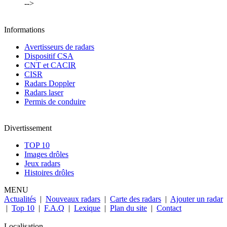
-->
Informations
Avertisseurs de radars
Dispositif CSA
CNT et CACIR
CISR
Radars Doppler
Radars laser
Permis de conduire
Divertissement
TOP 10
Images drôles
Jeux radars
Histoires drôles
MENU
Actualités
|
Nouveaux radars
|
Carte des radars
|
Ajouter un radar
|
Top 10
|
F.A.Q
|
Lexique
|
Plan du site
|
Contact
Localisation