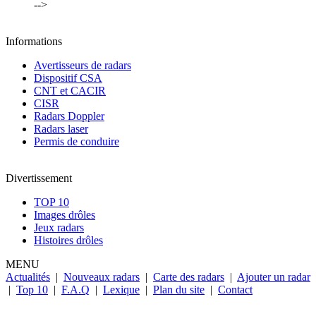
-->
Informations
Avertisseurs de radars
Dispositif CSA
CNT et CACIR
CISR
Radars Doppler
Radars laser
Permis de conduire
Divertissement
TOP 10
Images drôles
Jeux radars
Histoires drôles
MENU
Actualités
|
Nouveaux radars
|
Carte des radars
|
Ajouter un radar
|
Top 10
|
F.A.Q
|
Lexique
|
Plan du site
|
Contact