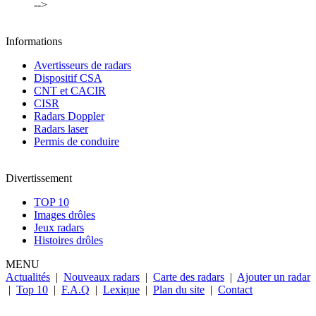
-->
Informations
Avertisseurs de radars
Dispositif CSA
CNT et CACIR
CISR
Radars Doppler
Radars laser
Permis de conduire
Divertissement
TOP 10
Images drôles
Jeux radars
Histoires drôles
MENU
Actualités
|
Nouveaux radars
|
Carte des radars
|
Ajouter un radar
|
Top 10
|
F.A.Q
|
Lexique
|
Plan du site
|
Contact