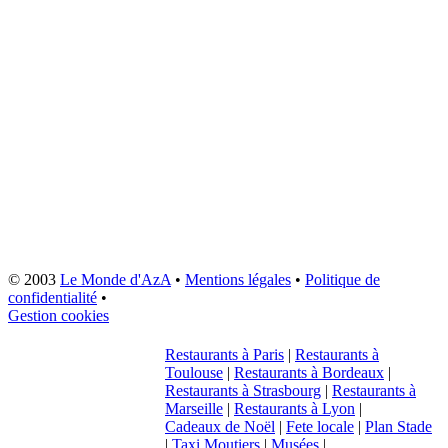
© 2003
Le Monde d'AzA
•
Mentions légales
•
Politique de
confidentialité
•
Gestion cookies
Restaurants à Paris
|
Restaurants à
Toulouse
|
Restaurants à Bordeaux
|
Restaurants à Strasbourg
|
Restaurants à
Marseille
|
Restaurants à Lyon
|
Cadeaux de Noël
|
Fete locale
|
Plan Stade
|
Taxi Moutiers
|
Musées
|