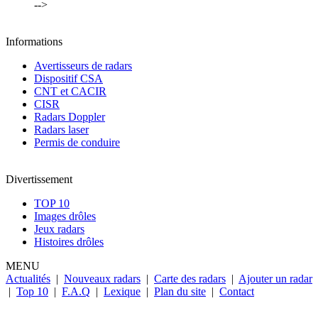
-->
Informations
Avertisseurs de radars
Dispositif CSA
CNT et CACIR
CISR
Radars Doppler
Radars laser
Permis de conduire
Divertissement
TOP 10
Images drôles
Jeux radars
Histoires drôles
MENU
Actualités
|
Nouveaux radars
|
Carte des radars
|
Ajouter un radar
|
Top 10
|
F.A.Q
|
Lexique
|
Plan du site
|
Contact