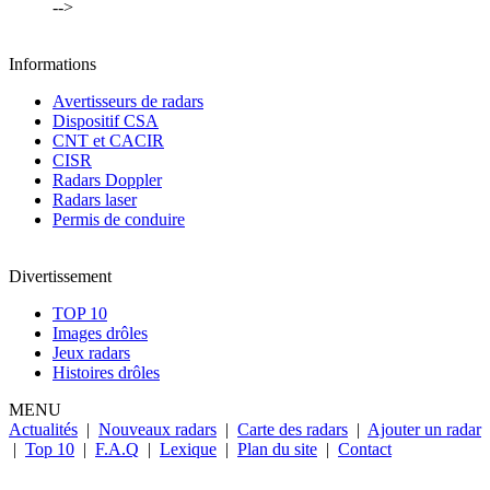
-->
Informations
Avertisseurs de radars
Dispositif CSA
CNT et CACIR
CISR
Radars Doppler
Radars laser
Permis de conduire
Divertissement
TOP 10
Images drôles
Jeux radars
Histoires drôles
MENU
Actualités
|
Nouveaux radars
|
Carte des radars
|
Ajouter un radar
|
Top 10
|
F.A.Q
|
Lexique
|
Plan du site
|
Contact