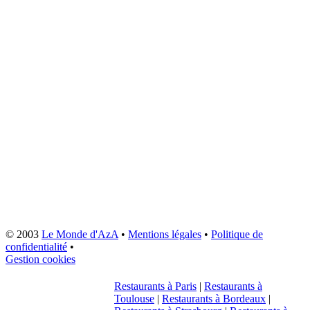
© 2003
Le Monde d'AzA
•
Mentions légales
•
Politique de
confidentialité
•
Gestion cookies
Restaurants à Paris
|
Restaurants à
Toulouse
|
Restaurants à Bordeaux
|