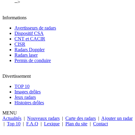
-->
Informations
Avertisseurs de radars
Dispositif CSA
CNT et CACIR
CISR
Radars Doppler
Radars laser
Permis de conduire
Divertissement
TOP 10
Images drôles
Jeux radars
Histoires drôles
MENU
Actualités
|
Nouveaux radars
|
Carte des radars
|
Ajouter un radar
|
Top 10
|
F.A.Q
|
Lexique
|
Plan du site
|
Contact