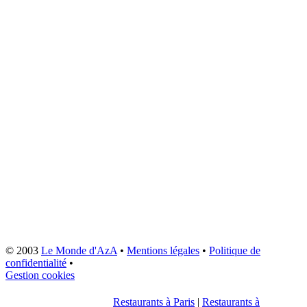
© 2003
Le Monde d'AzA
•
Mentions légales
•
Politique de
confidentialité
•
Gestion cookies
Restaurants à Paris
|
Restaurants à