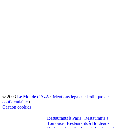
© 2003
Le Monde d'AzA
•
Mentions légales
•
Politique de
confidentialité
•
Gestion cookies
Restaurants à Paris
|
Restaurants à
Toulouse
|
Restaurants à Bordeaux
|