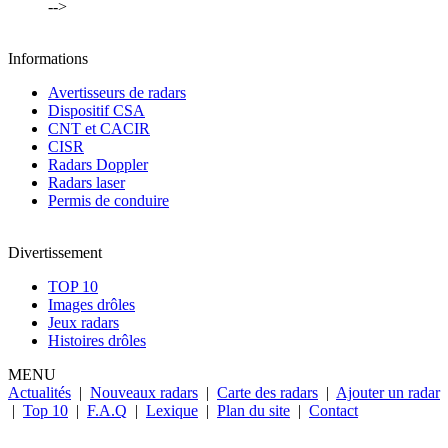
-->
Informations
Avertisseurs de radars
Dispositif CSA
CNT et CACIR
CISR
Radars Doppler
Radars laser
Permis de conduire
Divertissement
TOP 10
Images drôles
Jeux radars
Histoires drôles
MENU
Actualités
|
Nouveaux radars
|
Carte des radars
|
Ajouter un radar
|
Top 10
|
F.A.Q
|
Lexique
|
Plan du site
|
Contact