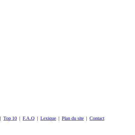
|
Top 10
|
F.A.Q
|
Lexique
|
Plan du site
|
Contact