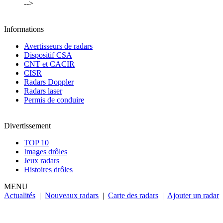
-->
Informations
Avertisseurs de radars
Dispositif CSA
CNT et CACIR
CISR
Radars Doppler
Radars laser
Permis de conduire
Divertissement
TOP 10
Images drôles
Jeux radars
Histoires drôles
MENU
Actualités
|
Nouveaux radars
|
Carte des radars
|
Ajouter un radar