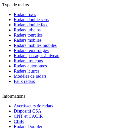
Type de radars
Radars fixes
Radars double sens
Radars double face
Radars urbains
Radars tourelles
Radars mobiles
Radars mobiles mobiles
Radars feux rouges
Radars passages à niveau
Radars tronçons
Radars autonomes
Radars leurres
Modèles de radars
Faux radars
Informations
Avertisseurs de radars
Dispositif CSA
CNT et CACIR
CISR
Radars Doppler