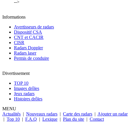
-->
Informations
Avertisseurs de radars
Dispositif CSA
CNT et CACIR
CISR
Radars Doppler
Radars laser
Permis de conduire
Divertissement
TOP 10
Images drôles
Jeux radars
Histoires drôles
MENU
Actualités
|
Nouveaux radars
|
Carte des radars
|
Ajouter un radar
|
Top 10
|
F.A.Q
|
Lexique
|
Plan du site
|
Contact