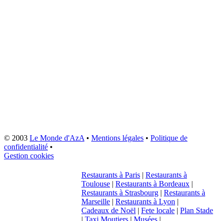
© 2003
Le Monde d'AzA
•
Mentions légales
•
Politique de
confidentialité
•
Gestion cookies
Restaurants à Paris
|
Restaurants à
Toulouse
|
Restaurants à Bordeaux
|
Restaurants à Strasbourg
|
Restaurants à
Marseille
|
Restaurants à Lyon
|
Cadeaux de Noël
|
Fete locale
|
Plan Stade
|
Taxi Moutiers
|
Musées
|