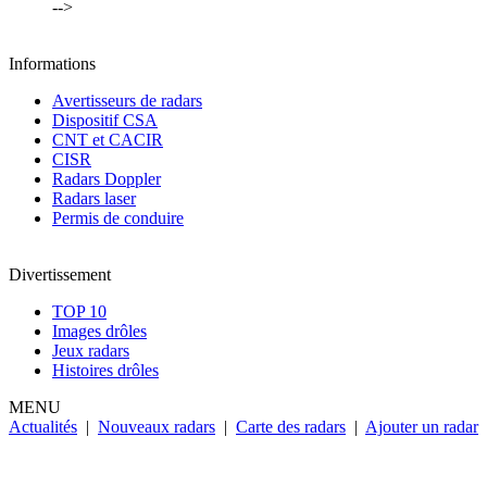
-->
Informations
Avertisseurs de radars
Dispositif CSA
CNT et CACIR
CISR
Radars Doppler
Radars laser
Permis de conduire
Divertissement
TOP 10
Images drôles
Jeux radars
Histoires drôles
MENU
Actualités
|
Nouveaux radars
|
Carte des radars
|
Ajouter un radar