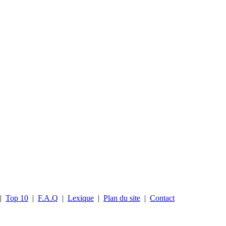
|
Top 10
|
F.A.Q
|
Lexique
|
Plan du site
|
Contact