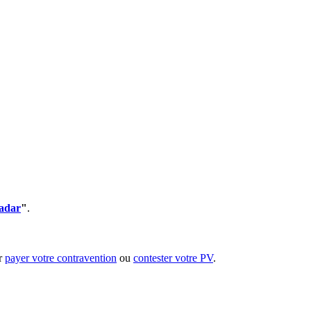
radar
"
.
ur
payer votre contravention
ou
contester votre PV
.