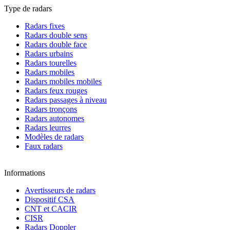
Type de radars
Radars fixes
Radars double sens
Radars double face
Radars urbains
Radars tourelles
Radars mobiles
Radars mobiles mobiles
Radars feux rouges
Radars passages à niveau
Radars tronçons
Radars autonomes
Radars leurres
Modèles de radars
Faux radars
Informations
Avertisseurs de radars
Dispositif CSA
CNT et CACIR
CISR
Radars Doppler