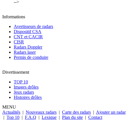
-->
Informations
Avertisseurs de radars
Dispositif CSA
CNT et CACIR
CISR
Radars Doppler
Radars laser
Permis de conduire
Divertissement
TOP 10
Images drôles
Jeux radars
Histoires drôles
MENU
Actualités
|
Nouveaux radars
|
Carte des radars
|
Ajouter un radar
|
Top 10
|
F.A.Q
|
Lexique
|
Plan du site
|
Contact