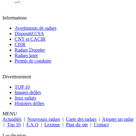
-->
Informations
Avertisseurs de radars
Dispositif CSA
CNT et CACIR
CISR
Radars Doppler
Radars laser
Permis de conduire
Divertissement
TOP 10
Images drôles
Jeux radars
Histoires drôles
MENU
Actualités
|
Nouveaux radars
|
Carte des radars
|
Ajouter un radar
|
Top 10
|
F.A.Q
|
Lexique
|
Plan du site
|
Contact
Localisation