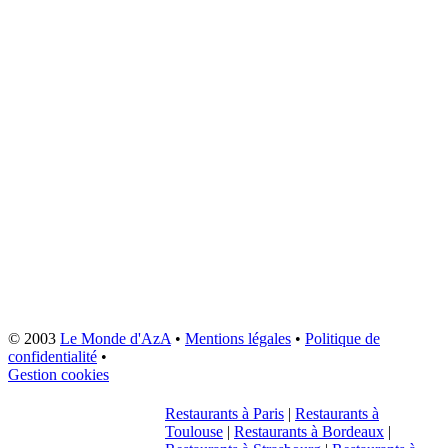
© 2003
Le Monde d'AzA
•
Mentions légales
•
Politique de
confidentialité
•
Gestion cookies
Restaurants à Paris
|
Restaurants à
Toulouse
|
Restaurants à Bordeaux
|