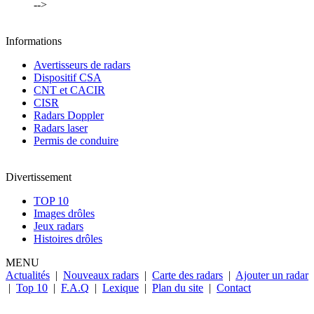
-->
Informations
Avertisseurs de radars
Dispositif CSA
CNT et CACIR
CISR
Radars Doppler
Radars laser
Permis de conduire
Divertissement
TOP 10
Images drôles
Jeux radars
Histoires drôles
MENU
Actualités
|
Nouveaux radars
|
Carte des radars
|
Ajouter un radar
|
Top 10
|
F.A.Q
|
Lexique
|
Plan du site
|
Contact