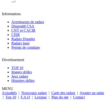
-->
Informations
Avertisseurs de radars
Dispositif CSA
CNT et CACIR
CISR
Radars Doppler
Radars laser
Permis de conduire
Divertissement
TOP 10
Images drôles
Jeux radars
Histoires drôles
MENU
Actualités
|
Nouveaux radars
|
Carte des radars
|
Ajouter un radar
|
Top 10
|
F.A.Q
|
Lexique
|
Plan du site
|
Contact