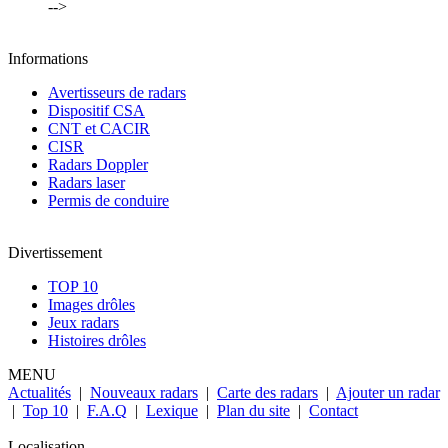
-->
Informations
Avertisseurs de radars
Dispositif CSA
CNT et CACIR
CISR
Radars Doppler
Radars laser
Permis de conduire
Divertissement
TOP 10
Images drôles
Jeux radars
Histoires drôles
MENU
Actualités
|
Nouveaux radars
|
Carte des radars
|
Ajouter un radar
|
Top 10
|
F.A.Q
|
Lexique
|
Plan du site
|
Contact
Localisation