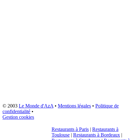
© 2003
Le Monde d'AzA
•
Mentions légales
•
Politique de
confidentialité
•
Gestion cookies
Restaurants à Paris
|
Restaurants à
Toulouse
|
Restaurants à Bordeaux
|