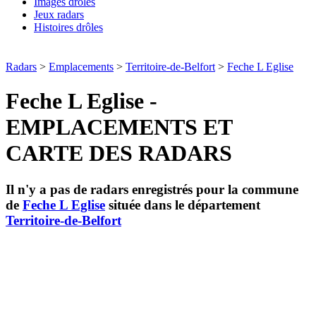
Images drôles
Jeux radars
Histoires drôles
Radars
>
Emplacements
>
Territoire-de-Belfort
>
Feche L Eglise
Feche L Eglise -
EMPLACEMENTS ET
CARTE DES RADARS
Il n'y a pas de radars enregistrés pour la commune
de
Feche L Eglise
située dans le département
Territoire-de-Belfort