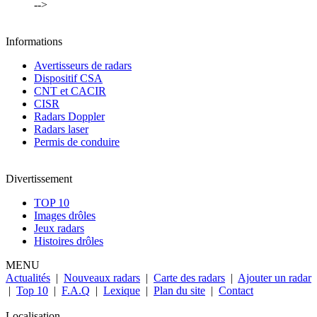
-->
Informations
Avertisseurs de radars
Dispositif CSA
CNT et CACIR
CISR
Radars Doppler
Radars laser
Permis de conduire
Divertissement
TOP 10
Images drôles
Jeux radars
Histoires drôles
MENU
Actualités
|
Nouveaux radars
|
Carte des radars
|
Ajouter un radar
|
Top 10
|
F.A.Q
|
Lexique
|
Plan du site
|
Contact
Localisation