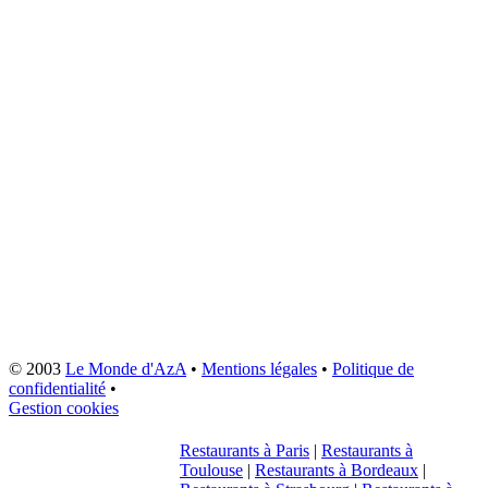
© 2003
Le Monde d'AzA
•
Mentions légales
•
Politique de
confidentialité
•
Gestion cookies
Restaurants à Paris
|
Restaurants à
Toulouse
|
Restaurants à Bordeaux
|