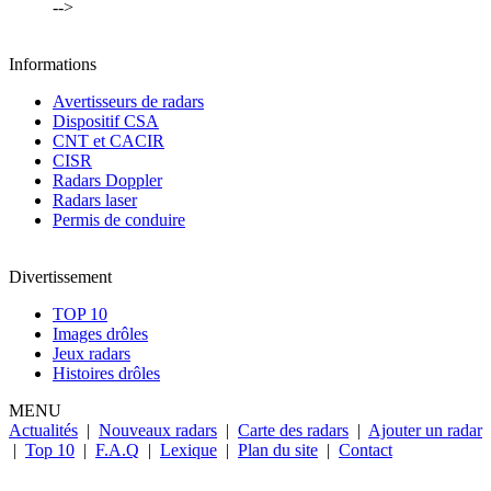
-->
Informations
Avertisseurs de radars
Dispositif CSA
CNT et CACIR
CISR
Radars Doppler
Radars laser
Permis de conduire
Divertissement
TOP 10
Images drôles
Jeux radars
Histoires drôles
MENU
Actualités
|
Nouveaux radars
|
Carte des radars
|
Ajouter un radar
|
Top 10
|
F.A.Q
|
Lexique
|
Plan du site
|
Contact