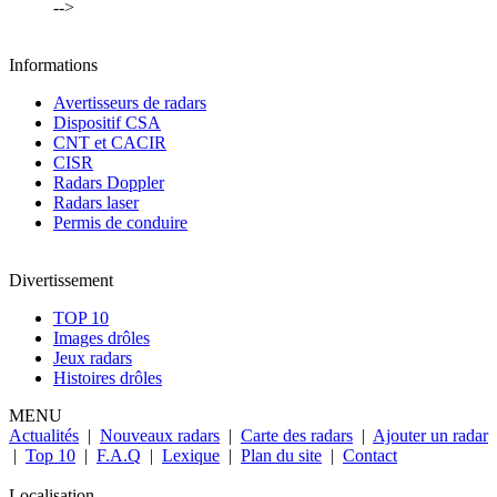
-->
Informations
Avertisseurs de radars
Dispositif CSA
CNT et CACIR
CISR
Radars Doppler
Radars laser
Permis de conduire
Divertissement
TOP 10
Images drôles
Jeux radars
Histoires drôles
MENU
Actualités
|
Nouveaux radars
|
Carte des radars
|
Ajouter un radar
|
Top 10
|
F.A.Q
|
Lexique
|
Plan du site
|
Contact
Localisation