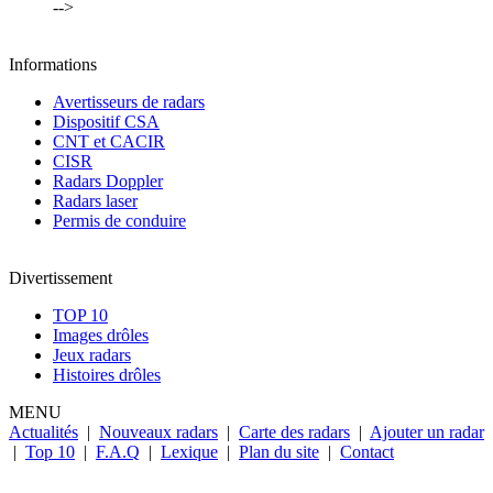
-->
Informations
Avertisseurs de radars
Dispositif CSA
CNT et CACIR
CISR
Radars Doppler
Radars laser
Permis de conduire
Divertissement
TOP 10
Images drôles
Jeux radars
Histoires drôles
MENU
Actualités
|
Nouveaux radars
|
Carte des radars
|
Ajouter un radar
|
Top 10
|
F.A.Q
|
Lexique
|
Plan du site
|
Contact