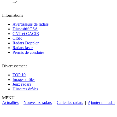
-->
Informations
Avertisseurs de radars
Dispositif CSA
CNT et CACIR
CISR
Radars Doppler
Radars laser
Permis de conduire
Divertissement
TOP 10
Images drôles
Jeux radars
Histoires drôles
MENU
Actualités
|
Nouveaux radars
|
Carte des radars
|
Ajouter un radar