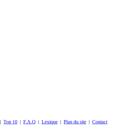
|
Top 10
|
F.A.Q
|
Lexique
|
Plan du site
|
Contact