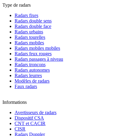
Type de radars
Radars fixes
Radars double sens
Radars double face
Radars urbains
Radars tourelles
Radars mobiles
Radars mobiles mobiles
Radars feux rouges
Radars passages à niveau
Radars tronçons
Radars autonomes
Radars leurres
Modèles de radars
Faux radars
Informations
Avertisseurs de radars
Dispositif CSA
CNT et CACIR
CISR
Radars Doppler