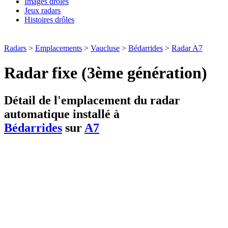
Images drôles
Jeux radars
Histoires drôles
Radars
>
Emplacements
>
Vaucluse
>
Bédarrides
>
Radar A7
Radar fixe (3ème génération)
Détail de l'emplacement du radar
automatique installé à
Bédarrides
sur
A7