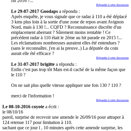
fin 2016 ?...
Répondre à cette discussion
Le 29-07-2017 Goodaps
a répondu :
Après enquête, je vous signale que ce radar à 110 a été déplacé
3 kms plus loin à la sortie d'une zone de repos avant Avignon
Nord, mais à 130 !... CQFD ? Reconnaissance discrète d'un
emplacement aberrant ? Sûrement moins rentable ! Ce
précédent radar à 110 était le 2ème au hit parade en 2015 !...
Les réclamations nombreuses auraient elles été entendues ?
(sans le reconnaître, j'en ai la preuve..) La députée du coin
aurait elle été efficace ?
Répondre à cette discussion
Le 31-07-2017 brigitte
a répondu :
Enfin c'est pas trop tôt Mais est-il caché de la même façon que
le 110 ?
On ne sait plus quelle vitesse appliquer une fois 130 ? 110 ?
merci de l'information !
Répondre à cette discussion
Le 08-10-2016 coyote
a écrit :
le 08/10/16
pareil, surprise de recevoir une amende le 26/09/16 pour attraper à
124 retenue 117 pour limitation à 110.
sachant que ce jour l , 10 minutes après cette amende surprise, les