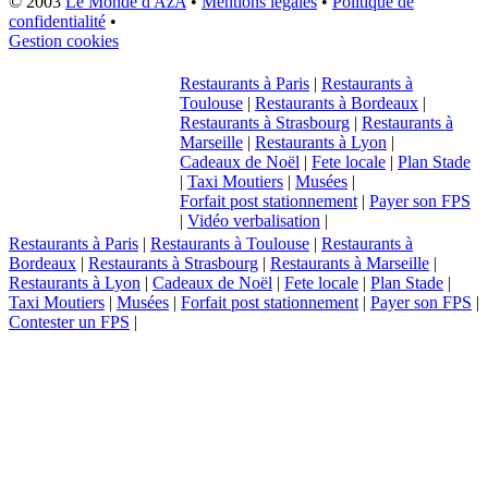
© 2003
Le Monde d'AzA
•
Mentions légales
•
Politique de
confidentialité
•
Gestion cookies
Restaurants à Paris
|
Restaurants à
Toulouse
|
Restaurants à Bordeaux
|
Restaurants à Strasbourg
|
Restaurants à
Marseille
|
Restaurants à Lyon
|
Cadeaux de Noël
|
Fete locale
|
Plan Stade
|
Taxi Moutiers
|
Musées
|
Forfait post stationnement
|
Payer son FPS
|
Vidéo verbalisation
|
Restaurants à Paris
|
Restaurants à Toulouse
|
Restaurants à
Bordeaux
|
Restaurants à Strasbourg
|
Restaurants à Marseille
|
Restaurants à Lyon
|
Cadeaux de Noël
|
Fete locale
|
Plan Stade
|
Taxi Moutiers
|
Musées
|
Forfait post stationnement
|
Payer son FPS
|
Contester un FPS
|