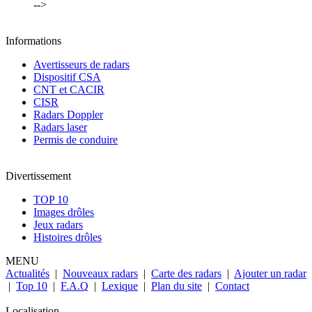
-->
Informations
Avertisseurs de radars
Dispositif CSA
CNT et CACIR
CISR
Radars Doppler
Radars laser
Permis de conduire
Divertissement
TOP 10
Images drôles
Jeux radars
Histoires drôles
MENU
Actualités
|
Nouveaux radars
|
Carte des radars
|
Ajouter un radar
|
Top 10
|
F.A.Q
|
Lexique
|
Plan du site
|
Contact
Localisation