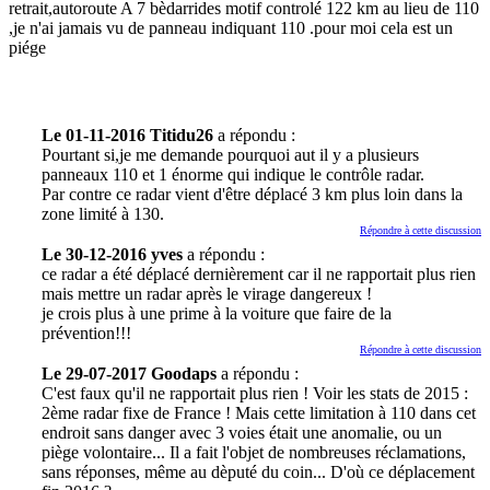
retrait,autoroute A 7 bèdarrides motif controlé 122 km au lieu de 110
,je n'ai jamais vu de panneau indiquant 110 .pour moi cela est un
piége
Le 01-11-2016 Titidu26
a répondu :
Pourtant si,je me demande pourquoi aut il y a plusieurs
panneaux 110 et 1 énorme qui indique le contrôle radar.
Par contre ce radar vient d'être déplacé 3 km plus loin dans la
zone limité à 130.
Répondre à cette discussion
Le 30-12-2016 yves
a répondu :
ce radar a été déplacé dernièrement car il ne rapportait plus rien
mais mettre un radar après le virage dangereux !
je crois plus à une prime à la voiture que faire de la
prévention!!!
Répondre à cette discussion
Le 29-07-2017 Goodaps
a répondu :
C'est faux qu'il ne rapportait plus rien ! Voir les stats de 2015 :
2ème radar fixe de France ! Mais cette limitation à 110 dans cet
endroit sans danger avec 3 voies était une anomalie, ou un
piège volontaire... Il a fait l'objet de nombreuses réclamations,
sans réponses, même au dèputé du coin... D'où ce déplacement