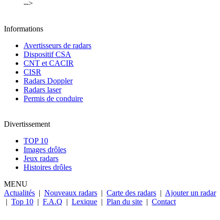
-->
Informations
Avertisseurs de radars
Dispositif CSA
CNT et CACIR
CISR
Radars Doppler
Radars laser
Permis de conduire
Divertissement
TOP 10
Images drôles
Jeux radars
Histoires drôles
MENU
Actualités
|
Nouveaux radars
|
Carte des radars
|
Ajouter un radar
|
Top 10
|
F.A.Q
|
Lexique
|
Plan du site
|
Contact