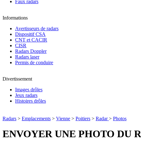
Faux radars
Informations
Avertisseurs de radars
Dispositif CSA
CNT et CACIR
CISR
Radars Doppler
Radars laser
Permis de conduire
Divertissement
Images drôles
Jeux radars
Histoires drôles
Radars
>
Emplacements
>
Vienne
>
Poitiers
>
Radar
>
Photos
ENVOYER UNE PHOTO DU 