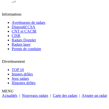
-->
Informations
Avertisseurs de radars
Dispositif CSA
CNT et CACIR
CISR
Radars Doppler
Radars laser
Permis de conduire
Divertissement
TOP 10
Images drôles
Jeux radars
Histoires drôles
MENU
Actualités
|
Nouveaux radars
|
Carte des radars
|
Ajouter un radar