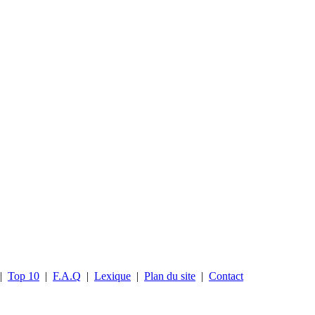
|
Top 10
|
F.A.Q
|
Lexique
|
Plan du site
|
Contact