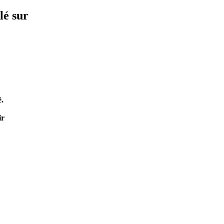
lé sur
é.
ir