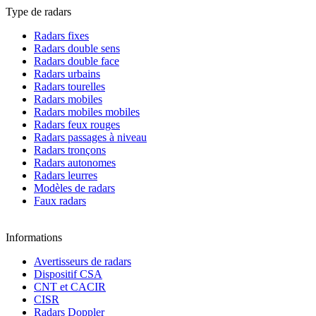
Type de radars
Radars fixes
Radars double sens
Radars double face
Radars urbains
Radars tourelles
Radars mobiles
Radars mobiles mobiles
Radars feux rouges
Radars passages à niveau
Radars tronçons
Radars autonomes
Radars leurres
Modèles de radars
Faux radars
Informations
Avertisseurs de radars
Dispositif CSA
CNT et CACIR
CISR
Radars Doppler