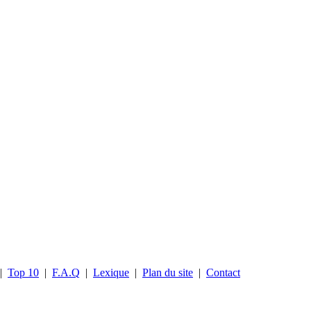
|
Top 10
|
F.A.Q
|
Lexique
|
Plan du site
|
Contact