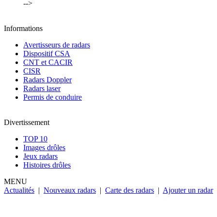
-->
Informations
Avertisseurs de radars
Dispositif CSA
CNT et CACIR
CISR
Radars Doppler
Radars laser
Permis de conduire
Divertissement
TOP 10
Images drôles
Jeux radars
Histoires drôles
MENU
Actualités
|
Nouveaux radars
|
Carte des radars
|
Ajouter un radar