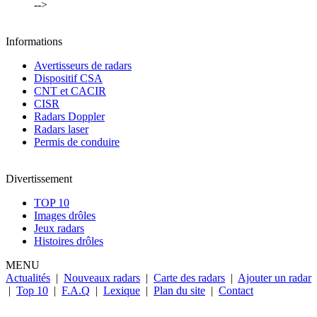
-->
Informations
Avertisseurs de radars
Dispositif CSA
CNT et CACIR
CISR
Radars Doppler
Radars laser
Permis de conduire
Divertissement
TOP 10
Images drôles
Jeux radars
Histoires drôles
MENU
Actualités
|
Nouveaux radars
|
Carte des radars
|
Ajouter un radar
|
Top 10
|
F.A.Q
|
Lexique
|
Plan du site
|
Contact