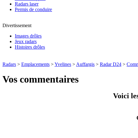
Radars laser
Permis de conduire
Divertissement
Images drôles
Jeux radars
Histoires drôles
Radars
>
Emplacements
>
Yvelines
>
Auffargis
>
Radar D24
>
Comm
Vos commentaires
Voici l