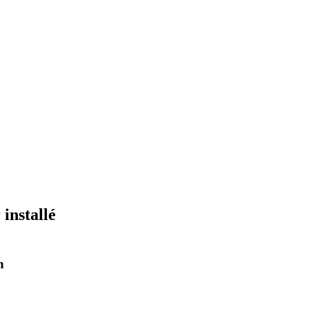
installé
n