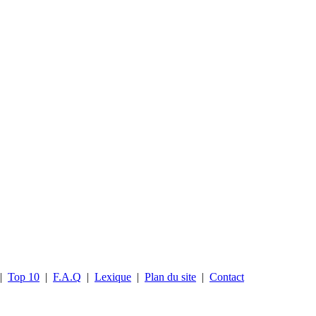
|
Top 10
|
F.A.Q
|
Lexique
|
Plan du site
|
Contact