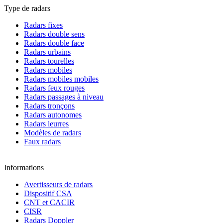
Type de radars
Radars fixes
Radars double sens
Radars double face
Radars urbains
Radars tourelles
Radars mobiles
Radars mobiles mobiles
Radars feux rouges
Radars passages à niveau
Radars tronçons
Radars autonomes
Radars leurres
Modèles de radars
Faux radars
Informations
Avertisseurs de radars
Dispositif CSA
CNT et CACIR
CISR
Radars Doppler