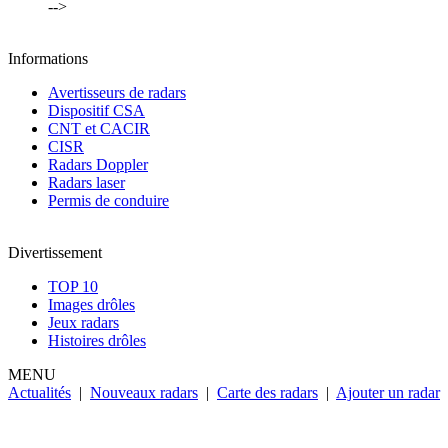
-->
Informations
Avertisseurs de radars
Dispositif CSA
CNT et CACIR
CISR
Radars Doppler
Radars laser
Permis de conduire
Divertissement
TOP 10
Images drôles
Jeux radars
Histoires drôles
MENU
Actualités
|
Nouveaux radars
|
Carte des radars
|
Ajouter un radar