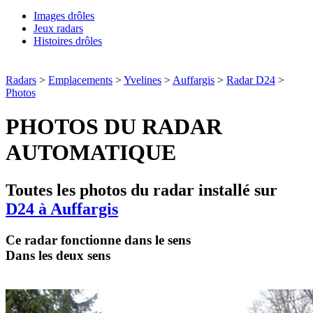
Images drôles
Jeux radars
Histoires drôles
Radars
>
Emplacements
>
Yvelines
>
Auffargis
>
Radar D24
>
Photos
PHOTOS DU RADAR
AUTOMATIQUE
Toutes les photos du radar installé sur
D24 à Auffargis
Ce radar fonctionne dans le sens
Dans les deux sens