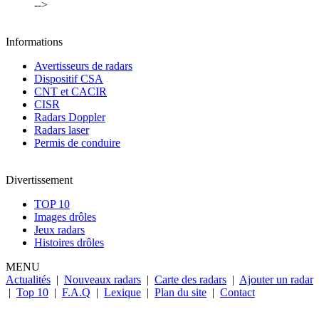
-->
Informations
Avertisseurs de radars
Dispositif CSA
CNT et CACIR
CISR
Radars Doppler
Radars laser
Permis de conduire
Divertissement
TOP 10
Images drôles
Jeux radars
Histoires drôles
MENU
Actualités
|
Nouveaux radars
|
Carte des radars
|
Ajouter un radar
|
Top 10
|
F.A.Q
|
Lexique
|
Plan du site
|
Contact