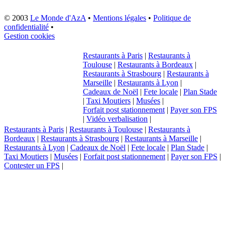
© 2003
Le Monde d'AzA
•
Mentions légales
•
Politique de
confidentialité
•
Gestion cookies
Restaurants à Paris
|
Restaurants à
Toulouse
|
Restaurants à Bordeaux
|
Restaurants à Strasbourg
|
Restaurants à
Marseille
|
Restaurants à Lyon
|
Cadeaux de Noël
|
Fete locale
|
Plan Stade
|
Taxi Moutiers
|
Musées
|
Forfait post stationnement
|
Payer son FPS
|
Vidéo verbalisation
|
Restaurants à Paris
|
Restaurants à Toulouse
|
Restaurants à
Bordeaux
|
Restaurants à Strasbourg
|
Restaurants à Marseille
|
Restaurants à Lyon
|
Cadeaux de Noël
|
Fete locale
|
Plan Stade
|
Taxi Moutiers
|
Musées
|
Forfait post stationnement
|
Payer son FPS
|
Contester un FPS
|