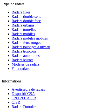
Type de radars
Radars fixes
Radars double sens
Radars double face
Radars urbains
Radars tourelles
Radars mobiles
Radars mobiles mobiles
Radars feux rouges
Radars passages à niveau
Radars tronçons
Radars autonomes
Radars leurres
Modèles de radars
Faux radars
Informations
Avertisseurs de radars
Dispositif CSA
CNT et CACIR
CISR
Radars Doppler