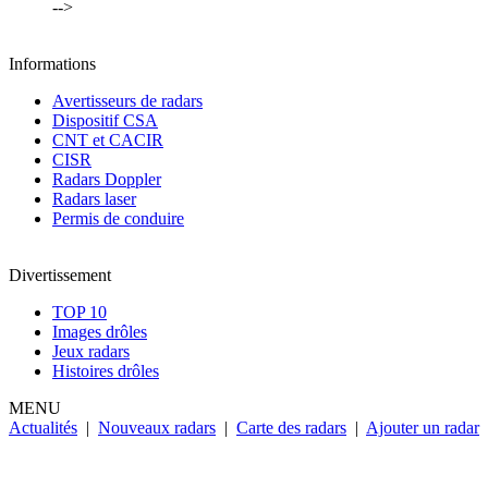
-->
Informations
Avertisseurs de radars
Dispositif CSA
CNT et CACIR
CISR
Radars Doppler
Radars laser
Permis de conduire
Divertissement
TOP 10
Images drôles
Jeux radars
Histoires drôles
MENU
Actualités
|
Nouveaux radars
|
Carte des radars
|
Ajouter un radar