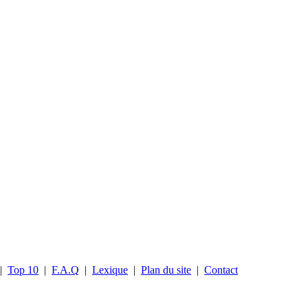
|
Top 10
|
F.A.Q
|
Lexique
|
Plan du site
|
Contact