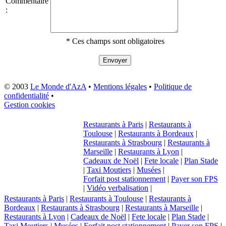
Commentaire
:
* Ces champs sont obligatoires
© 2003
Le Monde d'AzA
•
Mentions légales
•
Politique de
confidentialité
•
Gestion cookies
Restaurants à Paris
|
Restaurants à
Toulouse
|
Restaurants à Bordeaux
|
Restaurants à Strasbourg
|
Restaurants à
Marseille
|
Restaurants à Lyon
|
Cadeaux de Noël
|
Fete locale
|
Plan Stade
|
Taxi Moutiers
|
Musées
|
Forfait post stationnement
|
Payer son FPS
|
Vidéo verbalisation
|
Restaurants à Paris
|
Restaurants à Toulouse
|
Restaurants à
Bordeaux
|
Restaurants à Strasbourg
|
Restaurants à Marseille
|
Restaurants à Lyon
|
Cadeaux de Noël
|
Fete locale
|
Plan Stade
|
Taxi Moutiers
|
Musées
|
Forfait post stationnement
|
Payer son FPS
|