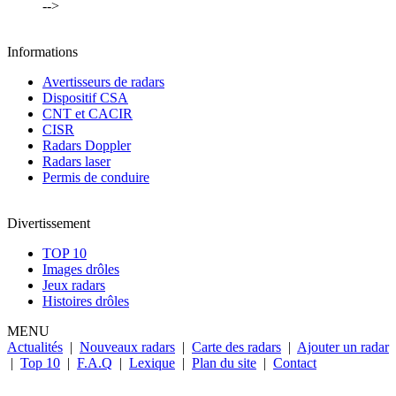
-->
Informations
Avertisseurs de radars
Dispositif CSA
CNT et CACIR
CISR
Radars Doppler
Radars laser
Permis de conduire
Divertissement
TOP 10
Images drôles
Jeux radars
Histoires drôles
MENU
Actualités
|
Nouveaux radars
|
Carte des radars
|
Ajouter un radar
|
Top 10
|
F.A.Q
|
Lexique
|
Plan du site
|
Contact