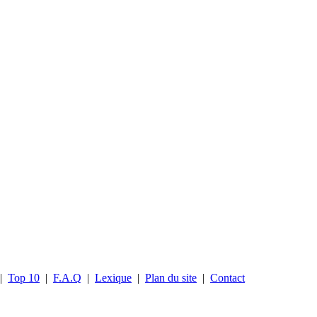
|
Top 10
|
F.A.Q
|
Lexique
|
Plan du site
|
Contact