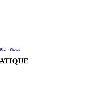
D912
>
Photos
ATIQUE