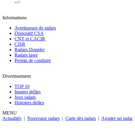
-->
Informations
Avertisseurs de radars
Dispositif CSA
CNT et CACIR
CISR
Radars Doppler
Radars laser
Permis de conduire
Divertissement
TOP 10
Images drôles
Jeux radars
Histoires drôles
MENU
Actualités
|
Nouveaux radars
|
Carte des radars
|
Ajouter un radar