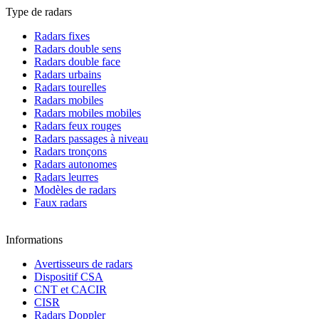
Type de radars
Radars fixes
Radars double sens
Radars double face
Radars urbains
Radars tourelles
Radars mobiles
Radars mobiles mobiles
Radars feux rouges
Radars passages à niveau
Radars tronçons
Radars autonomes
Radars leurres
Modèles de radars
Faux radars
Informations
Avertisseurs de radars
Dispositif CSA
CNT et CACIR
CISR
Radars Doppler