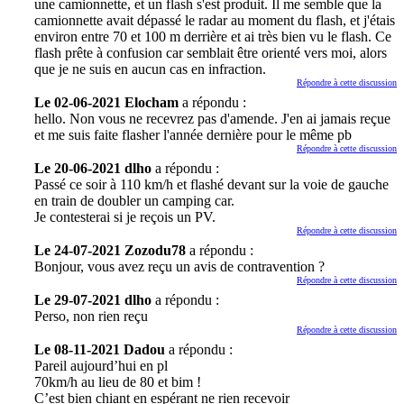
une camionnette, et un flash s'est produit. Il me semble que la
camionnette avait dépassé le radar au moment du flash, et j'étais
environ entre 70 et 100 m derrière et ai très bien vu le flash. Ce
flash prête à confusion car semblait être orienté vers moi, alors
que je ne suis en aucun cas en infraction.
Répondre à cette discussion
Le 02-06-2021 Elocham
a répondu :
hello. Non vous ne recevrez pas d'amende. J'en ai jamais reçue
et me suis faite flasher l'année dernière pour le même pb
Répondre à cette discussion
Le 20-06-2021 dlho
a répondu :
Passé ce soir à 110 km/h et flashé devant sur la voie de gauche
en train de doubler un camping car.
Je contesterai si je reçois un PV.
Répondre à cette discussion
Le 24-07-2021 Zozodu78
a répondu :
Bonjour, vous avez reçu un avis de contravention ?
Répondre à cette discussion
Le 29-07-2021 dlho
a répondu :
Perso, non rien reçu
Répondre à cette discussion
Le 08-11-2021 Dadou
a répondu :
Pareil aujourd’hui en pl
70km/h au lieu de 80 et bim !
C’est bien chiant en espérant ne rien recevoir