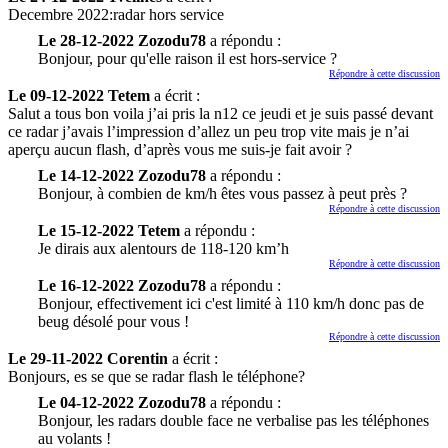
Decembre 2022:radar hors service
Le 28-12-2022 Zozodu78
a répondu :
Bonjour, pour qu'elle raison il est hors-service ?
Répondre à cette discussion
Le 09-12-2022 Tetem
a écrit :
Salut a tous bon voila j’ai pris la n12 ce jeudi et je suis passé devant
ce radar j’avais l’impression d’allez un peu trop vite mais je n’ai
aperçu aucun flash, d’après vous me suis-je fait avoir ?
Le 14-12-2022 Zozodu78
a répondu :
Bonjour, à combien de km/h êtes vous passez à peut près ?
Répondre à cette discussion
Le 15-12-2022 Tetem
a répondu :
Je dirais aux alentours de 118-120 km’h
Répondre à cette discussion
Le 16-12-2022 Zozodu78
a répondu :
Bonjour, effectivement ici c'est limité à 110 km/h donc pas de
beug désolé pour vous !
Répondre à cette discussion
Le 29-11-2022 Corentin
a écrit :
Bonjours, es se que se radar flash le téléphone?
Le 04-12-2022 Zozodu78
a répondu :
Bonjour, les radars double face ne verbalise pas les téléphones
au volants !