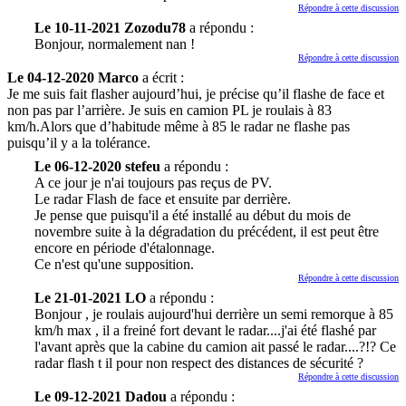
Répondre à cette discussion
Le 10-11-2021 Zozodu78
a répondu :
Bonjour, normalement nan !
Répondre à cette discussion
Le 04-12-2020 Marco
a écrit :
Je me suis fait flasher aujourd’hui, je précise qu’il flashe de face et
non pas par l’arrière. Je suis en camion PL je roulais à 83
km/h.Alors que d’habitude même à 85 le radar ne flashe pas
puisqu’il y a la tolérance.
Le 06-12-2020 stefeu
a répondu :
A ce jour je n'ai toujours pas reçus de PV.
Le radar Flash de face et ensuite par derrière.
Je pense que puisqu'il a été installé au début du mois de
novembre suite à la dégradation du précédent, il est peut être
encore en période d'étalonnage.
Ce n'est qu'une supposition.
Répondre à cette discussion
Le 21-01-2021 LO
a répondu :
Bonjour , je roulais aujourd'hui derrière un semi remorque à 85
km/h max , il a freiné fort devant le radar....j'ai été flashé par
l'avant après que la cabine du camion ait passé le radar....?!? Ce
radar flash t il pour non respect des distances de sécurité ?
Répondre à cette discussion
Le 09-12-2021 Dadou
a répondu :