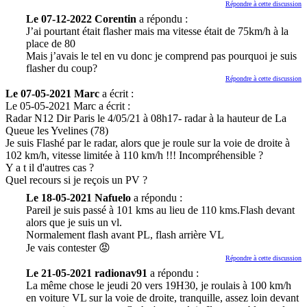
Répondre à cette discussion
Le 07-12-2022 Corentin
a répondu :
J’ai pourtant était flasher mais ma vitesse était de 75km/h à la
place de 80
Mais j’avais le tel en vu donc je comprend pas pourquoi je suis
flasher du coup?
Répondre à cette discussion
Le 07-05-2021 Marc
a écrit :
Le 05-05-2021 Marc a écrit :
Radar N12 Dir Paris le 4/05/21 à 08h17- radar à la hauteur de La
Queue les Yvelines (78)
Je suis Flashé par le radar, alors que je roule sur la voie de droite à
102 km/h, vitesse limitée à 110 km/h !!! Incompréhensible ?
Y a t il d'autres cas ?
Quel recours si je reçois un PV ?
Le 18-05-2021 Nafuelo
a répondu :
Pareil je suis passé à 101 kms au lieu de 110 kms.Flash devant
alors que je suis un vl.
Normalement flash avant PL, flash arrière VL
Je vais contester 😡
Répondre à cette discussion
Le 21-05-2021 radionav91
a répondu :
La même chose le jeudi 20 vers 19H30, je roulais à 100 km/h
en voiture VL sur la voie de droite, tranquille, assez loin devant