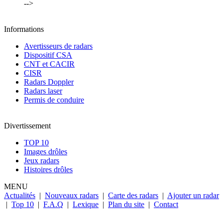
-->
Informations
Avertisseurs de radars
Dispositif CSA
CNT et CACIR
CISR
Radars Doppler
Radars laser
Permis de conduire
Divertissement
TOP 10
Images drôles
Jeux radars
Histoires drôles
MENU
Actualités
|
Nouveaux radars
|
Carte des radars
|
Ajouter un radar
|
Top 10
|
F.A.Q
|
Lexique
|
Plan du site
|
Contact