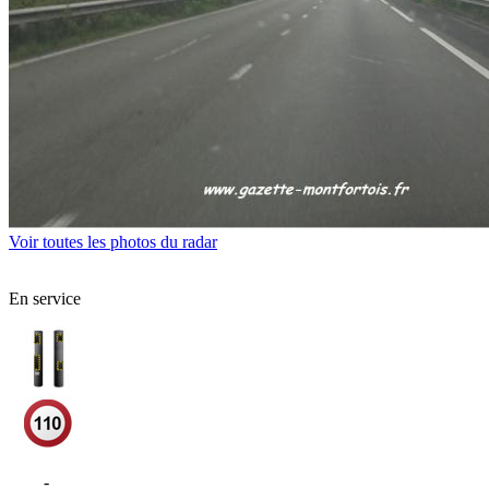
Voir toutes les photos du radar
En service
N12
-
La Queue-les-Yvelines