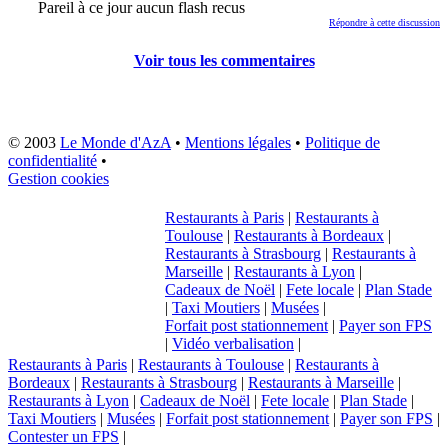
Pareil à ce jour aucun flash recus
Répondre à cette discussion
Voir tous les commentaires
© 2003
Le Monde d'AzA
•
Mentions légales
•
Politique de
confidentialité
•
Gestion cookies
Restaurants à Paris
|
Restaurants à
Toulouse
|
Restaurants à Bordeaux
|
Restaurants à Strasbourg
|
Restaurants à
Marseille
|
Restaurants à Lyon
|
Cadeaux de Noël
|
Fete locale
|
Plan Stade
|
Taxi Moutiers
|
Musées
|
Forfait post stationnement
|
Payer son FPS
|
Vidéo verbalisation
|
Restaurants à Paris
|
Restaurants à Toulouse
|
Restaurants à
Bordeaux
|
Restaurants à Strasbourg
|
Restaurants à Marseille
|
Restaurants à Lyon
|
Cadeaux de Noël
|
Fete locale
|
Plan Stade
|
Taxi Moutiers
|
Musées
|
Forfait post stationnement
|
Payer son FPS
|
Contester un FPS
|