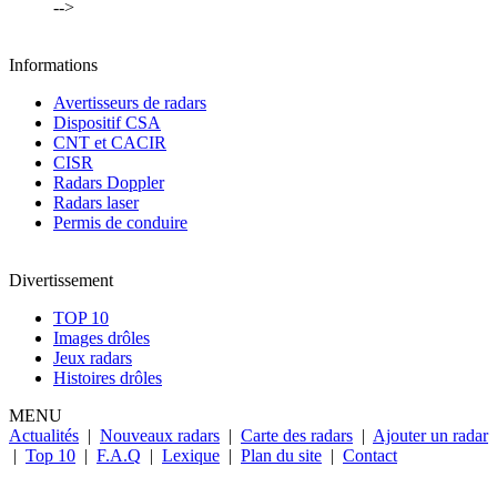
-->
Informations
Avertisseurs de radars
Dispositif CSA
CNT et CACIR
CISR
Radars Doppler
Radars laser
Permis de conduire
Divertissement
TOP 10
Images drôles
Jeux radars
Histoires drôles
MENU
Actualités
|
Nouveaux radars
|
Carte des radars
|
Ajouter un radar
|
Top 10
|
F.A.Q
|
Lexique
|
Plan du site
|
Contact