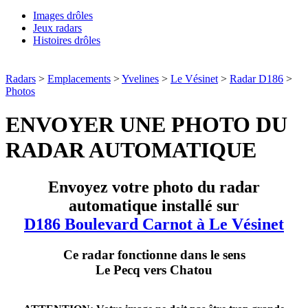
Images drôles
Jeux radars
Histoires drôles
Radars
>
Emplacements
>
Yvelines
>
Le Vésinet
>
Radar D186
>
Photos
ENVOYER UNE PHOTO DU
RADAR AUTOMATIQUE
Envoyez votre photo du radar
automatique installé sur
D186 Boulevard Carnot à Le Vésinet
Ce radar fonctionne dans le sens
Le Pecq vers Chatou