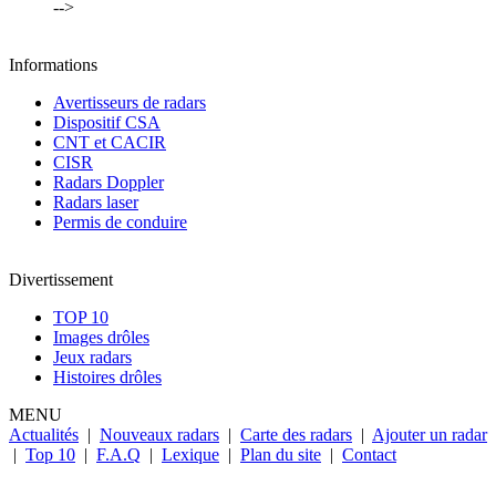
-->
Informations
Avertisseurs de radars
Dispositif CSA
CNT et CACIR
CISR
Radars Doppler
Radars laser
Permis de conduire
Divertissement
TOP 10
Images drôles
Jeux radars
Histoires drôles
MENU
Actualités
|
Nouveaux radars
|
Carte des radars
|
Ajouter un radar
|
Top 10
|
F.A.Q
|
Lexique
|
Plan du site
|
Contact