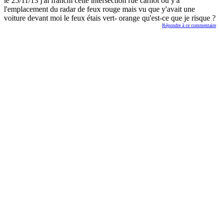
le 25/11/13 j'ai franchi cette intersection rue carnot ou y'a
l'emplacement du radar de feux rouge mais vu que y'avait une
voiture devant moi le feux étais vert- orange qu'est-ce que je risque ?
Répondre à ce commentaire