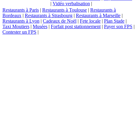
|
Vidéo verbalisation
|
Restaurants à Paris
|
Restaurants à Toulouse
|
Restaurants à
Bordeaux
|
Restaurants à Strasbourg
|
Restaurants à Marseille
|
Restaurants à Lyon
|
Cadeaux de Noël
|
Fete locale
|
Plan Stade
|
Taxi Moutiers
|
Musées
|
Forfait post stationnement
|
Payer son FPS
|
Contester un FPS
|