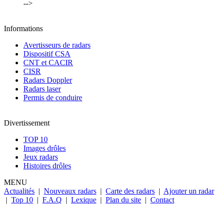
-->
Informations
Avertisseurs de radars
Dispositif CSA
CNT et CACIR
CISR
Radars Doppler
Radars laser
Permis de conduire
Divertissement
TOP 10
Images drôles
Jeux radars
Histoires drôles
MENU
Actualités
|
Nouveaux radars
|
Carte des radars
|
Ajouter un radar
|
Top 10
|
F.A.Q
|
Lexique
|
Plan du site
|
Contact