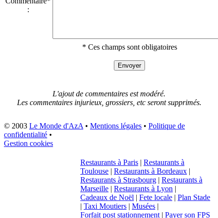
Commentaire*
:
* Ces champs sont obligatoires
L'ajout de commentaires est modéré.
Les commentaires injurieux, grossiers, etc seront supprimés.
© 2003
Le Monde d'AzA
•
Mentions légales
•
Politique de
confidentialité
•
Gestion cookies
Restaurants à Paris
|
Restaurants à
Toulouse
|
Restaurants à Bordeaux
|
Restaurants à Strasbourg
|
Restaurants à
Marseille
|
Restaurants à Lyon
|
Cadeaux de Noël
|
Fete locale
|
Plan Stade
|
Taxi Moutiers
|
Musées
|
Forfait post stationnement
|
Payer son FPS