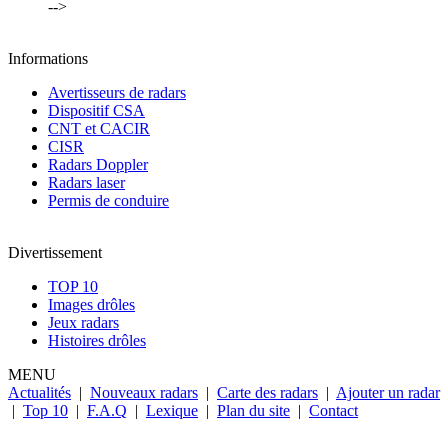
-->
Informations
Avertisseurs de radars
Dispositif CSA
CNT et CACIR
CISR
Radars Doppler
Radars laser
Permis de conduire
Divertissement
TOP 10
Images drôles
Jeux radars
Histoires drôles
MENU
Actualités
|
Nouveaux radars
|
Carte des radars
|
Ajouter un radar
|
Top 10
|
F.A.Q
|
Lexique
|
Plan du site
|
Contact