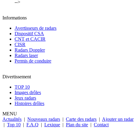
-->
Informations
Avertisseurs de radars
Dispositif CSA
CNT et CACIR
CISR
Radars Doppler
Radars laser
Permis de conduire
Divertissement
TOP 10
Images drôles
Jeux radars
Histoires drôles
MENU
Actualités
|
Nouveaux radars
|
Carte des radars
|
Ajouter un radar
|
Top 10
|
F.A.Q
|
Lexique
|
Plan du site
|
Contact