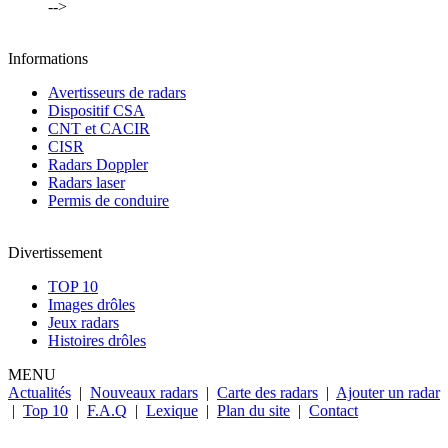
-->
Informations
Avertisseurs de radars
Dispositif CSA
CNT et CACIR
CISR
Radars Doppler
Radars laser
Permis de conduire
Divertissement
TOP 10
Images drôles
Jeux radars
Histoires drôles
MENU
Actualités
|
Nouveaux radars
|
Carte des radars
|
Ajouter un radar
|
Top 10
|
F.A.Q
|
Lexique
|
Plan du site
|
Contact