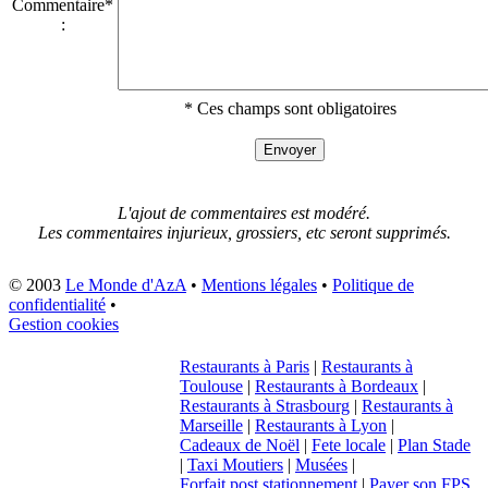
Commentaire*
:
* Ces champs sont obligatoires
L'ajout de commentaires est modéré.
Les commentaires injurieux, grossiers, etc seront supprimés.
© 2003
Le Monde d'AzA
•
Mentions légales
•
Politique de
confidentialité
•
Gestion cookies
Restaurants à Paris
|
Restaurants à
Toulouse
|
Restaurants à Bordeaux
|
Restaurants à Strasbourg
|
Restaurants à
Marseille
|
Restaurants à Lyon
|
Cadeaux de Noël
|
Fete locale
|
Plan Stade
|
Taxi Moutiers
|
Musées
|
Forfait post stationnement
|
Payer son FPS