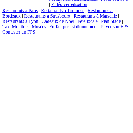
|
Vidéo verbalisation
|
Restaurants à Paris
|
Restaurants à Toulouse
|
Restaurants à
Bordeaux
|
Restaurants à Strasbourg
|
Restaurants à Marseille
|
Restaurants à Lyon
|
Cadeaux de Noël
|
Fete locale
|
Plan Stade
|
Taxi Moutiers
|
Musées
|
Forfait post stationnement
|
Payer son FPS
|
Contester un FPS
|