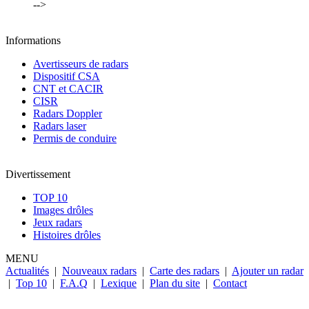
-->
Informations
Avertisseurs de radars
Dispositif CSA
CNT et CACIR
CISR
Radars Doppler
Radars laser
Permis de conduire
Divertissement
TOP 10
Images drôles
Jeux radars
Histoires drôles
MENU
Actualités
|
Nouveaux radars
|
Carte des radars
|
Ajouter un radar
|
Top 10
|
F.A.Q
|
Lexique
|
Plan du site
|
Contact