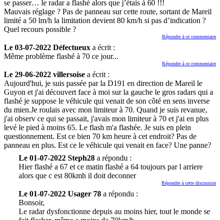
se passer… le radar a flashé alors que j’étais à 60 !!!
Mauvais réglage ? Pas de panneau sur cette route, sortant de Mareil
limité a 50 lm/h la limitation devient 80 km/h si pas d’indication ?
Quel recours possible ?
Répondre à ce commentaire
Le 03-07-2022 Défectueux
a écrit :
Même problème flashé à 70 ce jour...
Répondre à ce commentaire
Le 29-06-2022 villersoise
a écrit :
Aujourd'hui, je suis passée par la D191 en direction de Mareil le
Guyon et j'ai découvert face à moi sur la gauche le gros radars qui a
flashé je suppose le véhicule qui venait de son côté en sens inverse
du mien.Je roulais avec mon limiteur à 70. Quand je suis revanue,
j'ai observ ce qui se passait, j'avais mon limiteur à 70 et j'ai en plus
levé le pied à moins 65. Le flash m'a flashée. Je suis en plein
questionnement. Est ce bien 70 km heure à cet endroit? Pas de
panneau en plus. Est ce le véhicule qui venait en face? Une panne?
Le 01-07-2022 Steph28
a répondu :
Hier flashé a 67 et ce matin flashé a 64 toujours par l arriere
alors que c est 80kmh il doit deconner
Répondre à cette discussion
Le 01-07-2022 Usager 78
a répondu :
Bonsoir,
Le radar dysfonctionne depuis au moins hier, tout le monde se