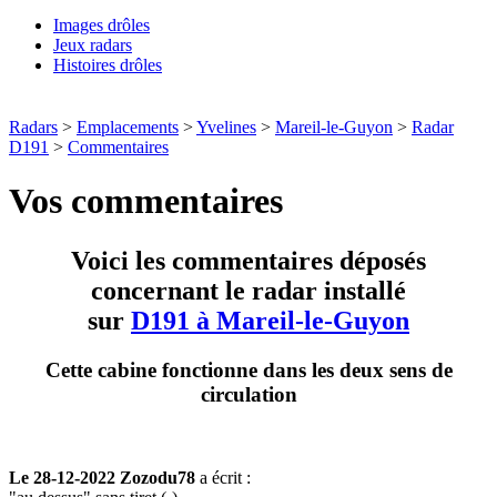
Images drôles
Jeux radars
Histoires drôles
Radars
>
Emplacements
>
Yvelines
>
Mareil-le-Guyon
>
Radar
D191
>
Commentaires
Vos commentaires
Voici les commentaires déposés
concernant le radar installé
sur
D191 à Mareil-le-Guyon
Cette cabine fonctionne dans les deux sens de
circulation
Le 28-12-2022 Zozodu78
a écrit :