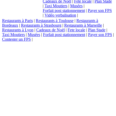
Cadeaux de Noël
|
Fete locale
|
Plan Stade
|
Taxi Moutiers
|
Musées
|
Forfait post stationnement
|
Payer son FPS
|
Vidéo verbalisation
|
Restaurants à Paris
|
Restaurants à Toulouse
|
Restaurants à
Bordeaux
|
Restaurants à Strasbourg
|
Restaurants à Marseille
|
Restaurants à Lyon
|
Cadeaux de Noël
|
Fete locale
|
Plan Stade
|
Taxi Moutiers
|
Musées
|
Forfait post stationnement
|
Payer son FPS
|
Contester un FPS
|