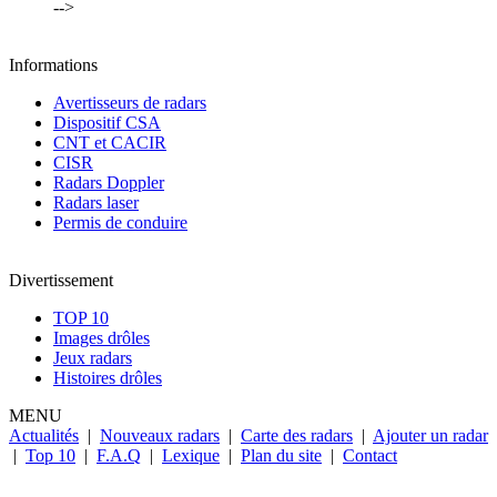
-->
Informations
Avertisseurs de radars
Dispositif CSA
CNT et CACIR
CISR
Radars Doppler
Radars laser
Permis de conduire
Divertissement
TOP 10
Images drôles
Jeux radars
Histoires drôles
MENU
Actualités
|
Nouveaux radars
|
Carte des radars
|
Ajouter un radar
|
Top 10
|
F.A.Q
|
Lexique
|
Plan du site
|
Contact