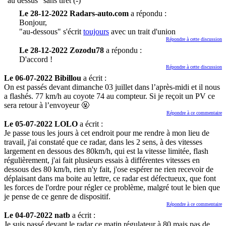
"au dessus" sans tiret (-)
Le 28-12-2022 Radars-auto.com
a répondu :
Bonjour,
"au-dessous" s'écrit
toujours
avec un trait d'union
Répondre à cette discussion
Le 28-12-2022 Zozodu78
a répondu :
D'accord !
Répondre à cette discussion
Le 06-07-2022 Bibillou
a écrit :
On est passés devant dimanche 03 juillet dans l’après-midi et il nous
a flashés. 77 km/h au coyote 74 au compteur. Si je reçoit un PV ce
sera retour à l’envoyeur 🤬
Répondre à ce commentaire
Le 05-07-2022 LOLO
a écrit :
Je passe tous les jours à cet endroit pour me rendre à mon lieu de
travail, j'ai constaté que ce radar, dans les 2 sens, à des vitesses
largement en dessous des 80km/h, qui est la vitesse limitée, flash
régulièrement, j'ai fait plusieurs essais à différentes vitesses en
dessous des 80 km/h, rien n'y fait, j'ose espérer ne rien recevoir de
déplaisant dans ma boite au lettre, ce radar est défectueux, que font
les forces de l'ordre pour régler ce problème, malgré tout le bien que
je pense de ce genre de dispositif.
Répondre à ce commentaire
Le 04-07-2022 natb
a écrit :
Je suis passé devant le radar ce matin régulateur à 80 mais pas de