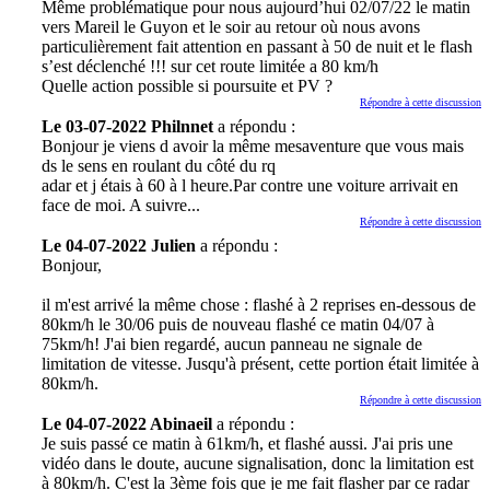
Même problématique pour nous aujourd’hui 02/07/22 le matin
vers Mareil le Guyon et le soir au retour où nous avons
particulièrement fait attention en passant à 50 de nuit et le flash
s’est déclenché !!! sur cet route limitée a 80 km/h
Quelle action possible si poursuite et PV ?
Répondre à cette discussion
Le 03-07-2022 Philnnet
a répondu :
Bonjour je viens d avoir la même mesaventure que vous mais
ds le sens en roulant du côté du rq
adar et j étais à 60 à l heure.Par contre une voiture arrivait en
face de moi. A suivre...
Répondre à cette discussion
Le 04-07-2022 Julien
a répondu :
Bonjour,
il m'est arrivé la même chose : flashé à 2 reprises en-dessous de
80km/h le 30/06 puis de nouveau flashé ce matin 04/07 à
75km/h! J'ai bien regardé, aucun panneau ne signale de
limitation de vitesse. Jusqu'à présent, cette portion était limitée à
80km/h.
Répondre à cette discussion
Le 04-07-2022 Abinaeil
a répondu :
Je suis passé ce matin à 61km/h, et flashé aussi. J'ai pris une
vidéo dans le doute, aucune signalisation, donc la limitation est
à 80km/h. C'est la 3ème fois que je me fait flasher par ce radar