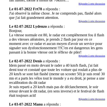
fait flasher, même a moins de 70km/h…
Répondre à cette discussion
Le 01-07-2022 Frt78
a répondu :
J'ai observé la même chose. Je ne comprends pas, flashé alors
que j'ai fait grandement attention.
Répondre à cette discussion
Le 02-07-2022 Lydenzo
a répondu :
Bonjour,
La vitesse normale est 80, le radar est complètement fou il flash
a des vitesses aléatoires, je prends 2 flash par jour en ce
moment avec ce radar et aucun moyen d'avoir un service pour
signaler son dysfonctionnement !!!C'en est dangereux les gens
passant à la bonne vitesse ont le réflexe de piler!
Répondre à cette discussion
Le 02-07-2022 Denis
a répondu :
Idem passé en moto devant le rader a 40 km/h flash, j'ai fait
demi tour et constaté que toute les voiture qui roulait a plus de
20 km/h se sont fait flashé (meme un scooter 50) je suis resté 30
mn et a parts les vélos tout le monde y a eu droit, je pense a une
recalibration du dit radar
Je suis reparti a 20 km/h mais pas de déclanchement, le soir
retour devant le dit radar, (en sens inverse) et le festival de flash
était toujours actif
Répondre à cette discussion
Le 03-07-2022 Manu
a répondu :