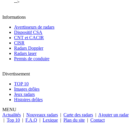
-->
Informations
Avertisseurs de radars
Dispositif CSA
CNT et CACIR
CISR
Radars Doppler
Radars laser
Permis de conduire
Divertissement
TOP 10
Images drôles
Jeux radars
Histoires drôles
MENU
Actualités
|
Nouveaux radars
|
Carte des radars
|
Ajouter un radar
|
Top 10
|
F.A.Q
|
Lexique
|
Plan du site
|
Contact