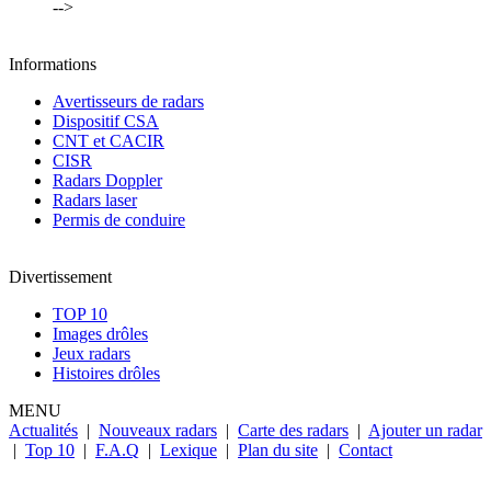
-->
Informations
Avertisseurs de radars
Dispositif CSA
CNT et CACIR
CISR
Radars Doppler
Radars laser
Permis de conduire
Divertissement
TOP 10
Images drôles
Jeux radars
Histoires drôles
MENU
Actualités
|
Nouveaux radars
|
Carte des radars
|
Ajouter un radar
|
Top 10
|
F.A.Q
|
Lexique
|
Plan du site
|
Contact